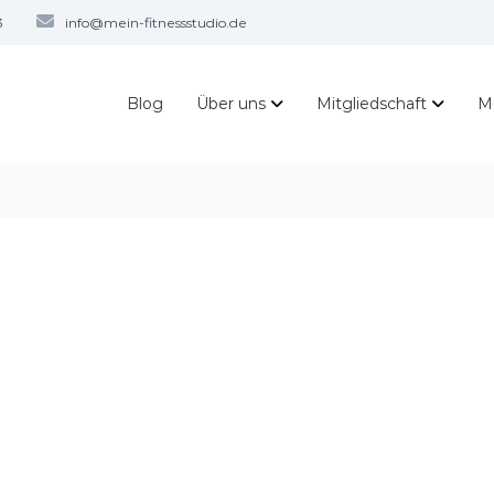
3
info@mein-fitnessstudio.de
Blog
Über uns
Mitgliedschaft
M