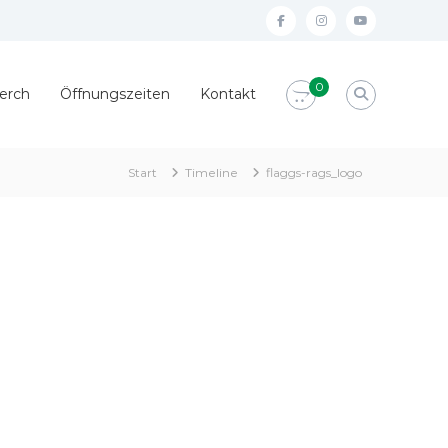
#Facebook
#Instagram
#YouTube
0
erch
Öffnungszeiten
Kontakt
Start
Timeline
flaggs-rags_logo