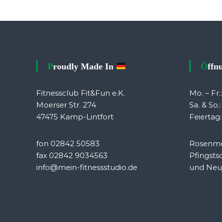
Proudly Made In
Öff
Fitnessclub Fit&Fun e.K.
Mo. – Fr.
Moerser Str. 274
Sa. & So.
47475 Kamp-Lintfort
Feiertag:
fon 02842 50583
Rosenmo
fax 02842 9034563
Pfingsts
info@mein-fitnessstudio.de
und Neuj