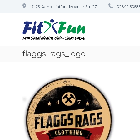
Zum
47475 Kamp-Lintfort, Moerser Str. 274
02842 5058
Inhalt
springen
Fit&Fun
–
Dein
Fitnessstudio
in
flaggs-rags_logo
Kamp-
Lintfort
Social
Health
Club
–
Since
1984