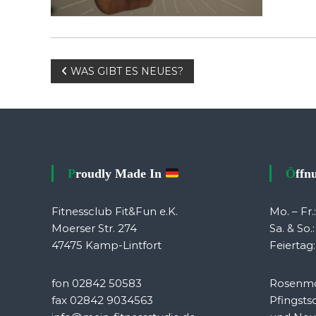
Beitragsnavigation
WAS GIBT ES NEUES?
Proudly Made In
Öff
Fitnessclub Fit&Fun e.K.
Mo. – Fr.
Moerser Str. 274
Sa. & So.
47475 Kamp-Lintfort
Feiertag:
fon 02842 50583
Rosenmo
fax 02842 9034563
Pfingsts