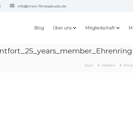
3
info@mein-fitnessstudio.de
Blog
Über uns
Mitgliedschaft
M
ntfort_25_years_member_Ehrenring
Start
Medien
Fitn