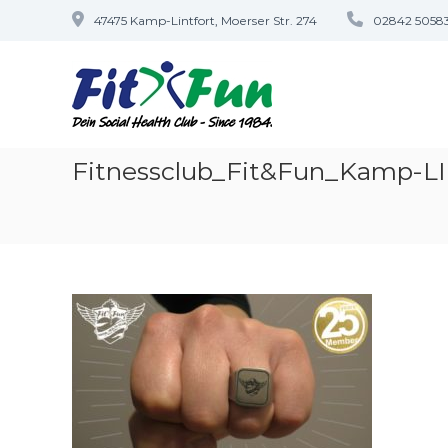
Zum
47475 Kamp-Lintfort, Moerser Str. 274
02842 5058
Inhalt
springen
Fit&Fun
–
Dein
Fitnessstudio
in
Fitnessclub_Fit&Fun_Kamp-LI
Kamp-
Lintfort
Social
Health
Club
–
Since
1984