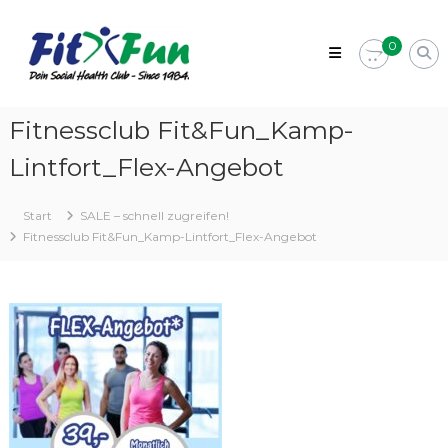
Zum
Fit&Fun
Inhalt
–
0
springen
Dein
Fitnessstudio
in
Fitnessclub Fit&Fun_Kamp-
Kamp-
Lintfort_Flex-Angebot
Lintfort
Social
Health
Start
SALE – schnell zugreifen!
Club
Fitnessclub Fit&Fun_Kamp-Lintfort_Flex-Angebot
–
Since
1984