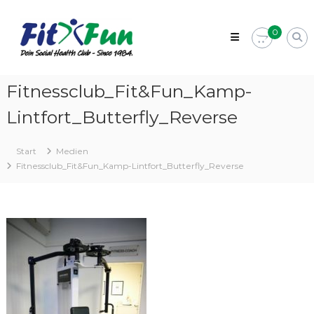
Zum
Fit&Fun
Inhalt
–
0
springen
Dein
Fitnessstudio
in
Fitnessclub_Fit&Fun_Kamp-
Kamp-
Lintfort_Butterfly_Reverse
Lintfort
Social
Health
Start
Medien
Club
Fitnessclub_Fit&Fun_Kamp-Lintfort_Butterfly_Reverse
–
Since
1984