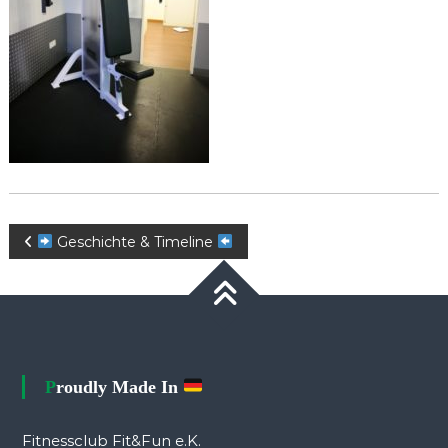
Beitragsnavigation
Geschichte & Timeline
Proudly Made In
Fitnessclub Fit&Fun e.K.