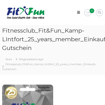
Zum
Fit&Fun
Inhalt
–
0
springen
Dein
Fitnessstudio
in
Fitnessclub_Fit&Fun_Kamp-
Kamp-
LIntfort_25_years_member_Einkauf
Lintfort
Social
Gutschein
Health
Club
–
Start
Mitgliedsbeiträge
Since
Fitnessclub_Fit&Fun_Kamp-LIntfort_25_years_member_Einkaufs-
1984
Gutschein