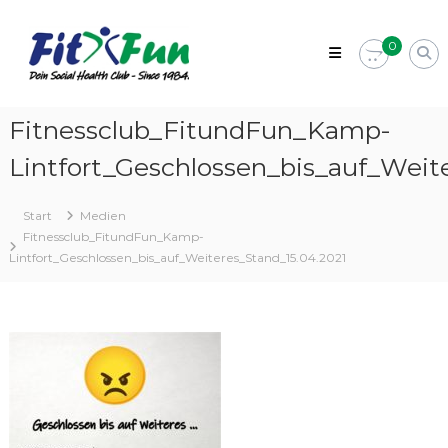
Zum
Fit&Fun
Inhalt
–
0
springen
Dein
Fitnessstudio
in
Fitnessclub_FitundFun_Kamp-
Kamp-
Lintfort_Geschlossen_bis_auf_Weit
Lintfort
Social
Health
Start
Medien
Club
Fitnessclub_FitundFun_Kamp-
–
Lintfort_Geschlossen_bis_auf_Weiteres_Stand_15.04.2021
Since
1984