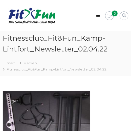
Zum
Fit&Fun
Inhalt
–
0
springen
Dein
Fitnessstudio
in
Fitnessclub_Fit&Fun_Kamp-
Kamp-
Lintfort_Newsletter_02.04.22
Lintfort
Social
Health
Start
Medien
Club
Fitnessclub_Fit&Fun_Kamp-Lintfort_Newsletter_02.04.22
–
Since
1984