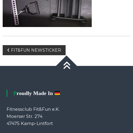
Beitragsnavigation
FIT&FUN NEWSTICKER
Proudly Made In
Fitnessclub Fit&Fun e.K.
Moerser Str. 274
47475 Kamp-Lintfort