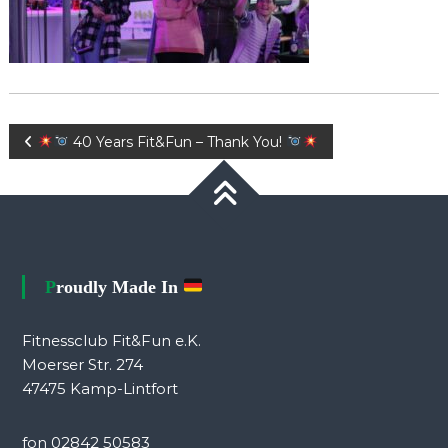
Beitragsnavigation
40 Years Fit&Fun – Thank You!
Proudly Made In
Fitnessclub Fit&Fun e.K.
Moerser Str. 274
47475 Kamp-Lintfort
fon 02842 50583