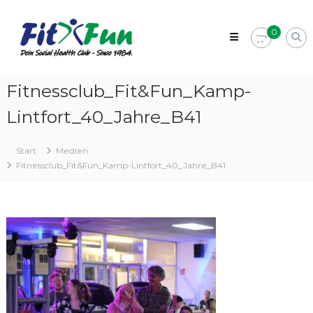
Zum
Fit&Fun
Inhalt
–
0
springen
Dein
Fitnessstudio
in
Fitnessclub_Fit&Fun_Kamp-
Kamp-
Lintfort_40_Jahre_B41
Lintfort
Social
Health
Start
Medien
Club
Fitnessclub_Fit&Fun_Kamp-Lintfort_40_Jahre_B41
–
Since
1984